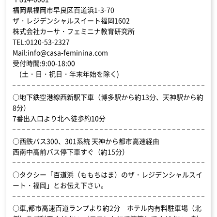
福岡県福岡市早良区百道浜1-3-70
ザ・レジデンシャルスイート福岡1602
株式会社カーサ・フェミニナ教育研究所
TEL:0120-53-2327
Mail:info@casa-feminina.com
受付時間:9:00-18:00
(土・日・祝日・年末年始を除く)
○地下鉄空港線西新駅下車（博多駅から約13分、天神駅から約
8分）
7番出入口より北へ徒歩約10分
○西鉄バス300、301系統 天神から都市高速経由
西南中高前バス停下車すぐ（約15分）
○タクシー「百道浜（ももちはま）のザ・レジデンシャルスイ
ート・福岡」とお伝え下さい。
○車,都市高速百道ランプより約2分 ホテル内有料駐車場（北