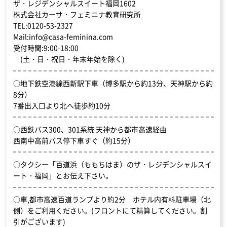
ザ・レジデンシャルスイート福岡1602
株式会社カーサ・フェミニナ教育研究所
TEL:0120-53-2327
Mail:info@casa-feminina.com
受付時間:9:00-18:00
(土・日・祝日・年末年始を除く)
○地下鉄空港線西新駅下車（博多駅から約13分、天神駅から約
8分）
7番出入口より北へ徒歩約10分
○西鉄バス300、301系統 天神から都市高速経由
西南中高前バス停下車すぐ（約15分）
○タクシー「百道浜（ももちはま）のザ・レジデンシャルスイ
ート・福岡」とお伝え下さい。
○車,都市高速百道ランプより約2分 ホテル内有料駐車場（北
側）をご利用ください。(フロントにて精算してください。割
引がございます)