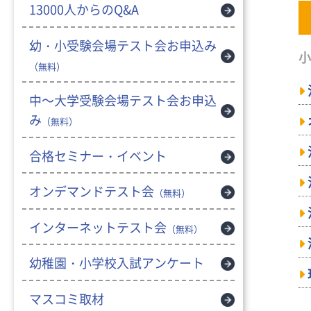
13000人からのQ&A
幼・小受験会場テスト会お申込み
小
（無料）
中～大学受験会場テスト会お申込
み
（無料）
合格セミナー・イベント
オンデマンドテスト会
（無料）
インターネットテスト会
（無料）
幼稚園・小学校入試アンケート
マスコミ取材