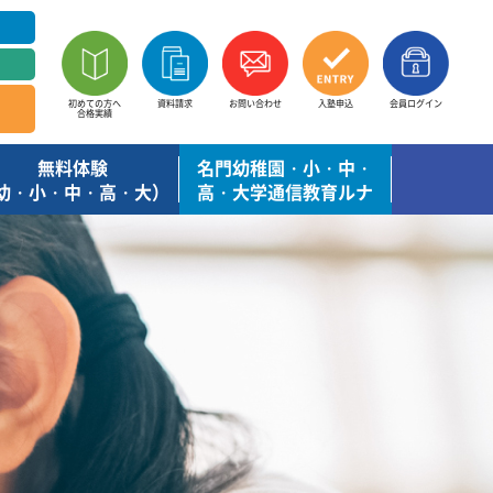
初めての方へ
資料請求
お問い合わせ
入塾申込
会員ログイン
合格実績
無料体験
名門幼稚園・小・中・
幼・小・中・高・大）
高・大学通信教育ルナ