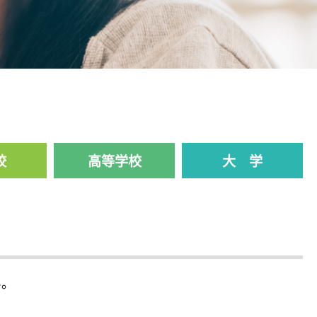
校
高等学校
大 学
い。