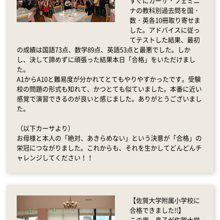
すぐにカーサ・フェミニ
ナの教科別過去問を国・
数・英各10冊取り寄せま
した。アドバイスに従っ
てテストした結果、最初
の成績は国語73点、数学89点、英語53点と最悪でした。しか
し、決して諦めずに頑張った結果本日「合格」をいただけまし
た。
A1からA10と難易度が分かれてとてもやりやすかったです。受験
校の問題の形式も知れて、かつとても似ていました。本番に近い
感覚で演習できるのが良いと感じました。ありがとうございまし
た。
（以下カーサより）
お母様と本人の「絶対、あきらめない」という決意が「合格」の
栄冠につながりました。これからも、それを生かしてどんどんチ
ャレンジしてください！！
【佐賀大学附属小学校に
合格できました!!】
この度、息子が佐賀大学