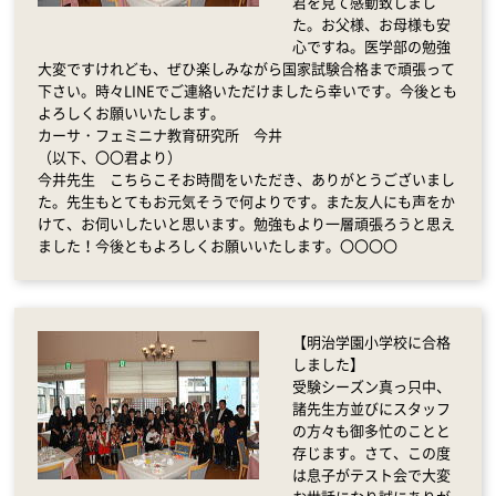
君を見て感動致しまし
た。お父様、お母様も安
心ですね。医学部の勉強
大変ですけれども、ぜひ楽しみながら国家試験合格まで頑張って
下さい。時々LINEでご連絡いただけましたら幸いです。今後とも
よろしくお願いいたします。
カーサ・フェミニナ教育研究所 今井
（以下、〇〇君より）
今井先生 こちらこそお時間をいただき、ありがとうございまし
た。先生もとてもお元気そうで何よりです。また友人にも声をか
けて、お伺いしたいと思います。勉強もより一層頑張ろうと思え
ました！今後ともよろしくお願いいたします。〇〇〇〇
【明治学園小学校に合格
しました】
受験シーズン真っ只中、
諸先生方並びにスタッフ
の方々も御多忙のことと
存じます。さて、この度
は息子がテスト会で大変