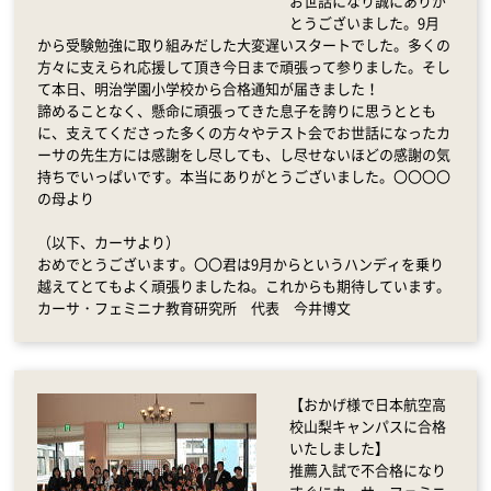
お世話になり誠にありが
とうございました。9月
から受験勉強に取り組みだした大変遅いスタートでした。多くの
方々に支えられ応援して頂き今日まで頑張って参りました。そし
て本日、明治学園小学校から合格通知が届きました！
諦めることなく、懸命に頑張ってきた息子を誇りに思うととも
に、支えてくださった多くの方々やテスト会でお世話になったカ
ーサの先生方には感謝をし尽しても、し尽せないほどの感謝の気
持ちでいっぱいです。本当にありがとうございました。〇〇〇〇
の母より
（以下、カーサより）
おめでとうございます。〇〇君は9月からというハンディを乗り
越えてとてもよく頑張りましたね。これからも期待しています。
カーサ・フェミニナ教育研究所 代表 今井博文
【おかげ様で日本航空高
校山梨キャンパスに合格
いたしました】
推薦入試で不合格になり