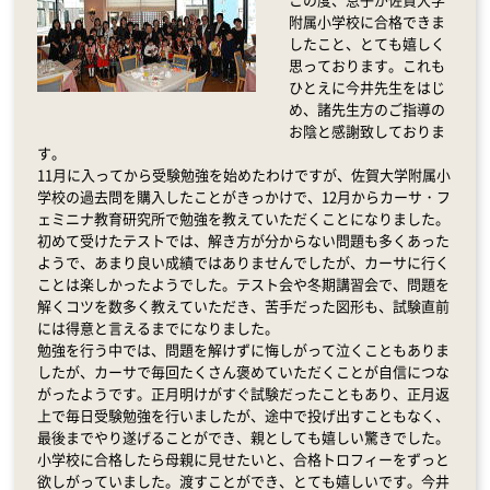
附属小学校に合格できま
したこと、とても嬉しく
思っております。これも
ひとえに今井先生をはじ
め、諸先生方のご指導の
お陰と感謝致しておりま
す。
11月に入ってから受験勉強を始めたわけですが、佐賀大学附属小
学校の過去問を購入したことがきっかけで、12月からカーサ・フ
ェミニナ教育研究所で勉強を教えていただくことになりました。
初めて受けたテストでは、解き方が分からない問題も多くあった
ようで、あまり良い成績ではありませんでしたが、カーサに行く
ことは楽しかったようでした。テスト会や冬期講習会で、問題を
解くコツを数多く教えていただき、苦手だった図形も、試験直前
には得意と言えるまでになりました。
勉強を行う中では、問題を解けずに悔しがって泣くこともありま
したが、カーサで毎回たくさん褒めていただくことが自信につな
がったようです。正月明けがすぐ試験だったこともあり、正月返
上で毎日受験勉強を行いましたが、途中で投げ出すこともなく、
最後までやり遂げることができ、親としても嬉しい驚きでした。
小学校に合格したら母親に見せたいと、合格トロフィーをずっと
欲しがっていました。渡すことができ、とても嬉しいです。今井