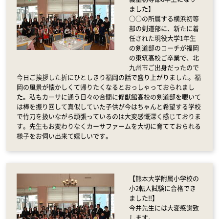
ました】
○○の所属する横浜初等
部の剣道部に、新たに着
任された現役大学1年生
の剣道部のコーチが福岡
の東筑高校ご卒業で、北
九州市ご出身だったので
今日ご挨拶した折にひとしきり福岡の話で盛り上がりました。福
岡の風景が懐かしくて帰りたくなるとおっしゃっておられまし
た。私もカーサに通う日々の合間に修猷館高校の剣道部を覗いて
は棒を振り回して真似していた子供が今はちゃんと希望する学校
で竹刀を扱いながら頑張っているのは大変感慨深く感じておりま
す。先生もお変わりなくカーサファームを大切に育てておられる
様子をお伺い出来て嬉しいです。
【熊本大学附属小学校の
小2転入試験に合格でき
ました!!】
今井先生には大変感謝致
します。