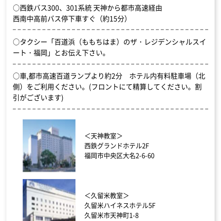
○西鉄バス300、301系統 天神から都市高速経由
西南中高前バス停下車すぐ（約15分）
○タクシー「百道浜（ももちはま）のザ・レジデンシャルスイ
ート・福岡」とお伝え下さい。
○車,都市高速百道ランプより約2分 ホテル内有料駐車場（北
側）をご利用ください。(フロントにて精算してください。割
引がございます)
＜天神教室＞
西鉄グランドホテル2F
福岡市中央区大名2-6-60
＜久留米教室＞
久留米ハイネスホテル5F
久留米市天神町1-8