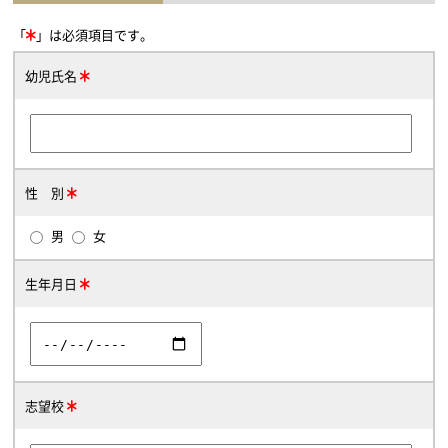
「
」は必須項目です。
幼児氏名
性 別
男
女
生年月日
志望校