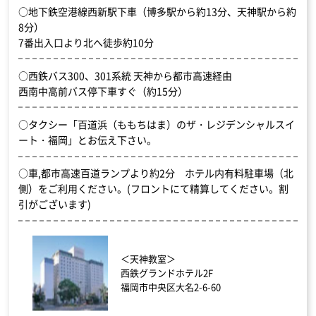
○地下鉄空港線西新駅下車（博多駅から約13分、天神駅から約
8分）
7番出入口より北へ徒歩約10分
○西鉄バス300、301系統 天神から都市高速経由
西南中高前バス停下車すぐ（約15分）
○タクシー「百道浜（ももちはま）のザ・レジデンシャルスイ
ート・福岡」とお伝え下さい。
○車,都市高速百道ランプより約2分 ホテル内有料駐車場（北
側）をご利用ください。(フロントにて精算してください。割
引がございます)
＜天神教室＞
西鉄グランドホテル2F
福岡市中央区大名2-6-60