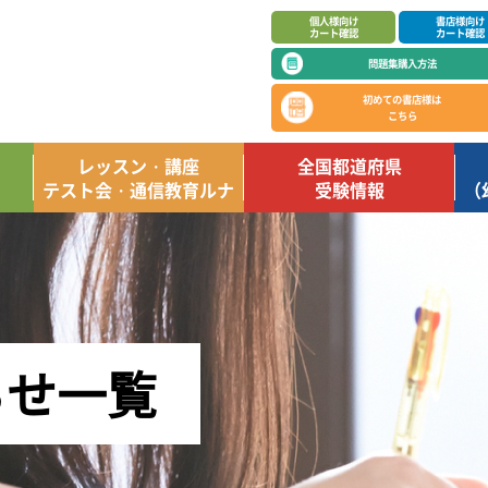
個人様向け
書店様向け
カート確認
カート確認
問題集購入方法
初めての書店様は
こちら
レッスン・講座
全国都道府県
テスト会・通信教育ルナ
受験情報
（
らせ一覧