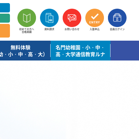
初めての方へ
資料請求
お問い合わせ
入塾申込
会員ログイン
合格実績
無料体験
名門幼稚園・小・中・
幼・小・中・高・大）
高・大学通信教育ルナ