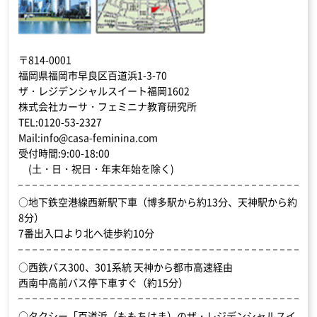
〒814-0001
福岡県福岡市早良区百道浜1-3-70
ザ・レジデンシャルスイート福岡1602
株式会社カーサ・フェミニナ教育研究所
TEL:0120-53-2327
Mail:info@casa-feminina.com
受付時間:9:00-18:00
(土・日・祝日・年末年始を除く)
○地下鉄空港線西新駅下車（博多駅から約13分、天神駅から約
8分）
7番出入口より北へ徒歩約10分
○西鉄バス300、301系統 天神から都市高速経由
西南中高前バス停下車すぐ（約15分）
○タクシー「百道浜（ももちはま）のザ・レジデンシャルスイ