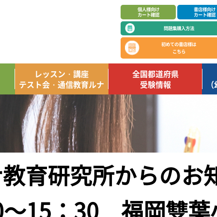
個人様向け
書店様向け
カート確認
カート確認
問題集購入方法
初めての書店様は
こちら
レッスン・講座
全国都道府県
テスト会・通信教育ルナ
受験情報
（
教育研究所からのお知
：00～15：30 福岡