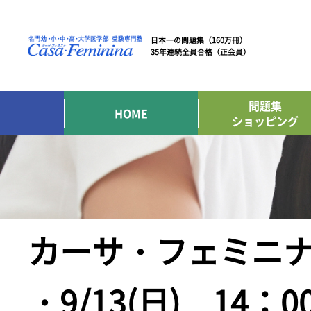
日本一の問題集（160万冊）
35年連続全員合格（正会員）
問題集
HOME
ショッピング
カーサ・フェミニナ
・9/13(日) 14