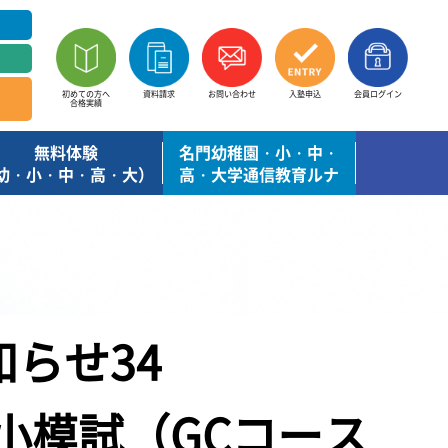
初めての方へ
資料請求
お問い合わせ
入塾申込
会員ログイン
合格実績
無料体験
名門幼稚園・小・中・
幼・小・中・高・大）
高・大学通信教育ルナ
らせ34
雙葉小模試（GCコース