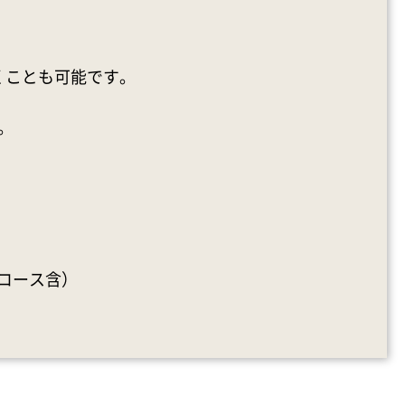
くことも可能です。
。
GCコース含）